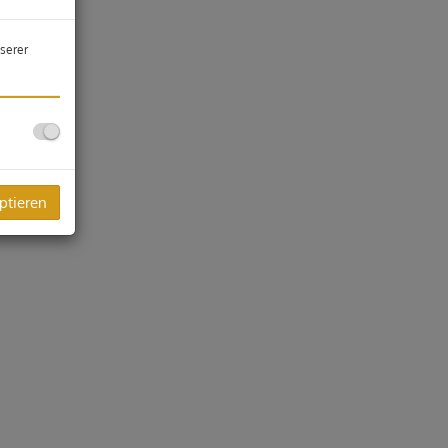
serer
ptieren