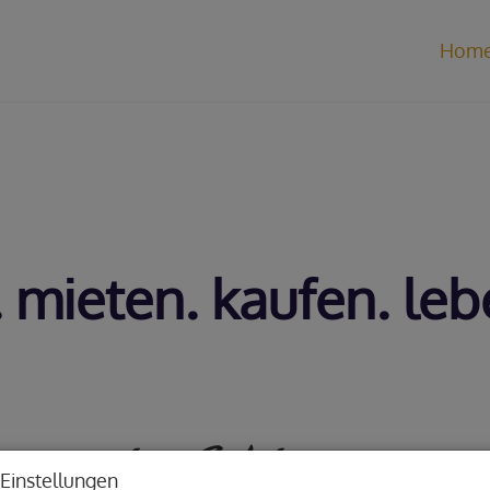
Hom
 mieten. kaufen. le
r machen Wohnträume wa
Einstellungen