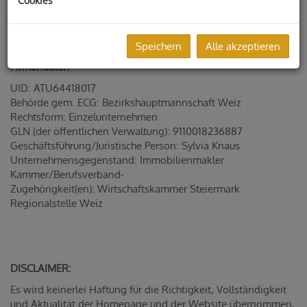
Cookies
8200 Gleisdorf
Österreich
Speichern
Alle akzeptieren
Firmendaten
UID: ATU64418017
Behörde gem. ECG: Bezirkshauptmannschaft Weiz
Rechtsform: Einzelunternehmen
GLN (der öffentlichen Verwaltung): 9110018236887
Geschäftsführung/Juristische Person: Sylvia Knaus
Unternehmensgegenstand: Immobilienmakler
Kammer/Berufsverband-
Zugehörigkeit(en): Wirtschaftskammer Steiermark
Regionalstelle Weiz
DISCLAIMER:
Es wird keinerlei Haftung für die Richtigkeit, Vollständigkeit
und Aktualität der Homepage und der Website übernommen,