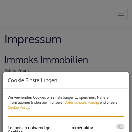
Navig
Impressum
Immoks Immobilien
Sylvia Knaus
unit center gleisdorf Grazerstrasse 34, Top 6.1
Cookie Einstellungen
8200 Gleisdorf
+43 3112 383 53 - 12
Wir verwenden Cookies um Einstellungen zu speichern. Nähere
office@immoks.at
Informationen finden Sie in unserer
Datenschutzerklärung
und unserer
Cookie Policy
.
Vollständiger Firmenname
Sylvia Knaus - Immoks Immobilien
Ort der Gewerbeberechtigung
Technisch notwendige
immer aktiv
Grazerstrasse 34, Top 6.1