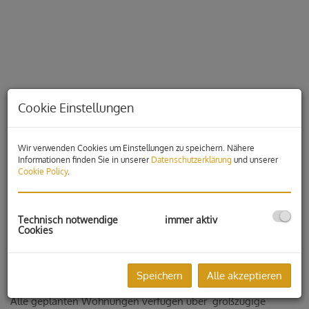
Cookie Einstellungen
Wir verwenden Cookies um Einstellungen zu speichern. Nähere
Informationen finden Sie in unserer
Datenschutzerklärung
und unserer
Cookie Policy
.
Beschreibung
Technisch notwendige
immer aktiv
Cookies
Gartenwohnung für Naturliebhaber!
Zum Verkauf stehen 7 exklusive Wohnungen in exklusiver
Speichern
Alle akzeptieren
Lage am Jungeberg in Gleisdorf.
Alle geplanten Wohnungen verfügen über großzügige