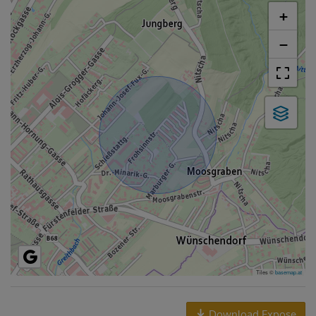
+
−
Tiles ©
basemap.at
Download Expose