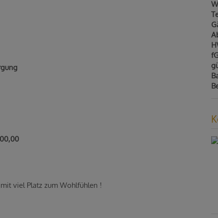
W
T
G
A
H
f
gü
rgung
B
B
K
800,00
mit viel Platz zum Wohlfühlen !