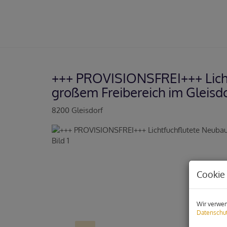
+++ PROVISIONSFREI+++ Lich
großem Freibereich im Gleisd
8200 Gleisdorf
Cookie 
Wir verwen
Datenschut