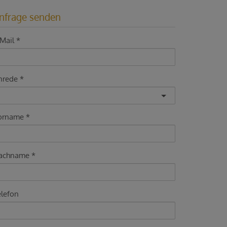
nfrage senden
Mail
nrede
orname
achname
elefon