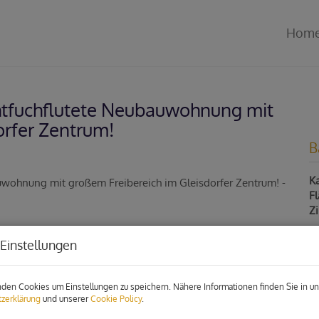
Hom
tfuchflutete Neubauwohnung mit
orfer Zentrum!
B
Ka
F
Z
Einstellungen
P
den Cookies um Einstellungen zu speichern. Nähere Informationen finden Sie in un
Ka
zerklärung
und unserer
Cookie Policy
.