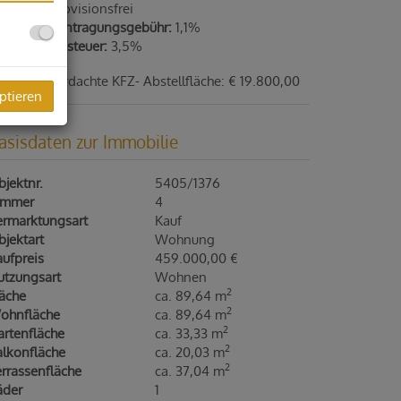
ovision:
Provisionsfrei
rundbucheintragungsgebühr:
1,1%
runderwerbsteuer:
3,5%
fpreis überdachte KFZ- Abstellfläche: € 19.800,00
ptieren
asisdaten zur Immobilie
jektnr.
5405/1376
immer
4
ermarktungsart
Kauf
jektart
Wohnung
ufpreis
459.000,00 €
utzungsart
Wohnen
2
läche
ca. 89,64 m
2
ohnfläche
ca. 89,64 m
2
artenfläche
ca. 33,33 m
2
alkonfläche
ca. 20,03 m
2
rrassenfläche
ca. 37,04 m
äder
1