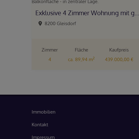
Exklusive 4 Zimmer Wohnung mit großer Balkonfläche - in zentraler Lage.
8200 Gleisdorf
Zimmer
Fläche
Kaufpreis
2
4
ca. 89,94 m
439.000,00 €
Immobilien
Kontakt
Impressum