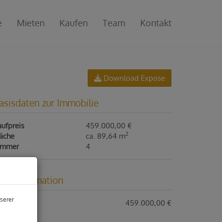
e
Mieten
Kaufen
Team
Kontakt
Download Expose
asisdaten zur Immobilie
ufpreis
459.000,00 €
2
läche
ca. 89,64 m
immer
4
reisinformation
serer
ufpreis:
459.000,00 €