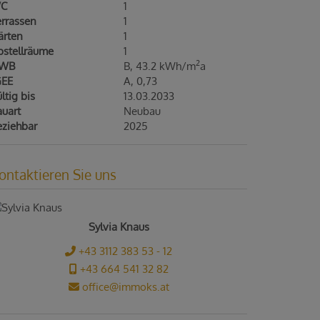
C
1
errassen
1
ärten
1
bstellräume
1
2
WB
B, 43.2 kWh/m
a
GEE
A, 0,73
ltig bis
13.03.2033
auart
Neubau
eziehbar
2025
ontaktieren Sie uns
Sylvia Knaus
+43 3112 383 53 - 12
+43 664 541 32 82
office@immoks.at