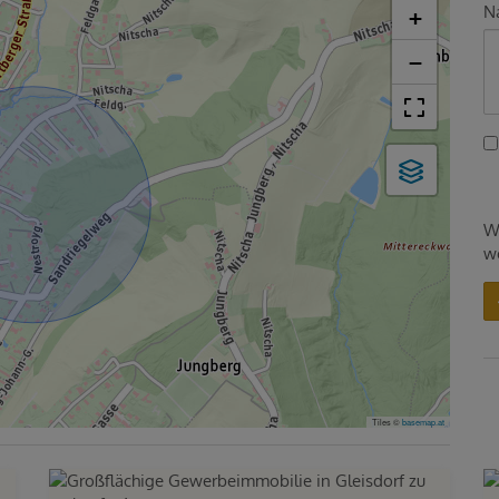
Na
+
−
W
w
Tiles ©
basemap.at