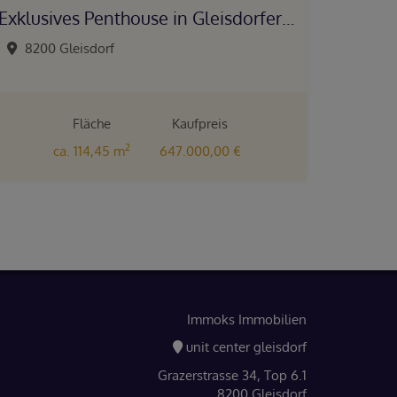
Exklusives Penthouse in Gleisdorfer TOP-Lage!
8200 Gleisdorf
Fläche
Kaufpreis
2
ca. 114,45 m
647.000,00 €
Immoks Immobilien
unit center gleisdorf
Grazerstrasse 34, Top 6.1
8200 Gleisdorf