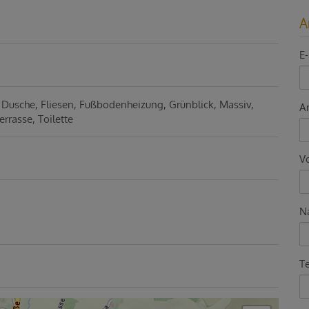
A
E-
Dusche
Fliesen
Fußbodenheizung
Grünblick
Massiv
A
errasse
Toilette
V
N
T