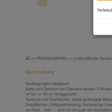
Technisc
Beschreibung
Neubauprojekt Feldgasse!
Nahe vom Zentrum von Gleisdorf wurden 6 Reihen
m² bis ca. 90 m² fertiggestellt!
Terrassen mit Grünflächen, sowie großzügige Balk
Parkettböden, Fußbodenheizung, hochwertige Flies
am Haus …usw.… - sind nur ein paar der Ausstatt