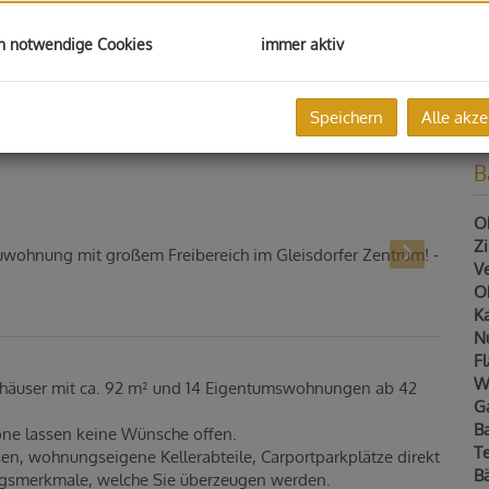
Pr
G
h notwendige Cookies
immer aktiv
G
Au
Speichern
Alle akze
B
Ob
Z
V
Ob
Ka
N
F
W
häuser mit ca. 92 m² und 14 Eigentumswohnungen ab 42
G
B
one lassen keine Wünsche offen.
Te
en, wohnungseigene Kellerabteile, Carportparkplätze direkt
B
ungsmerkmale, welche Sie überzeugen werden.