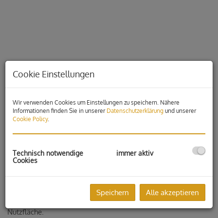
Cookie Einstellungen
Wir verwenden Cookies um Einstellungen zu speichern. Nähere
Informationen finden Sie in unserer
Datenschutzerklärung
und unserer
Cookie Policy
.
Beschreibung
Technisch notwendige
immer aktiv
Cookies
Die zentrale Bürofläche über zwei Geschoße ist der ideale
Standort für Ihr Unternehmen!
Speichern
Alle akzeptieren
Die verfügbaren Büroflächen umfassen ca. ca. 236m²
Nutzfläche.