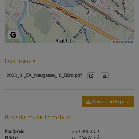
Tiles ©
basemap.at
Dokumente
2023_01_EA_Neugasse_16_Büro.pdf
Download Expose
Basisdaten zur Immobilie
Kaufpreis
350.000,00 €
2
Fläche
ca. 236,81 m