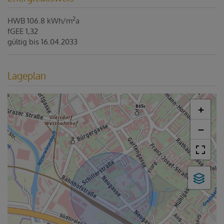
2
HWB
106.8 kWh/m
a
fGEE
1,32
gültig bis
16.04.2033
Lageplan
+
−