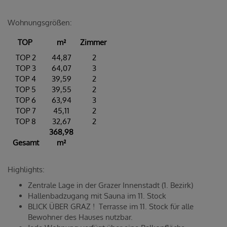
Wohnungsgrößen:
TOP
m²
Zimmer
TOP 2
44,87
2
TOP 3
64,07
3
TOP 4
39,59
2
TOP 5
39,55
2
TOP 6
63,94
3
TOP 7
45,11
2
TOP 8
32,67
2
368,98
Gesamt
m²
Highlights:
Zentrale Lage in der Grazer Innenstadt (1. Bezirk)
Hallenbadzugang mit Sauna im 11. Stock
BLICK ÜBER GRAZ ! Terrasse im 11. Stock für alle
Bewohner des Hauses nutzbar.