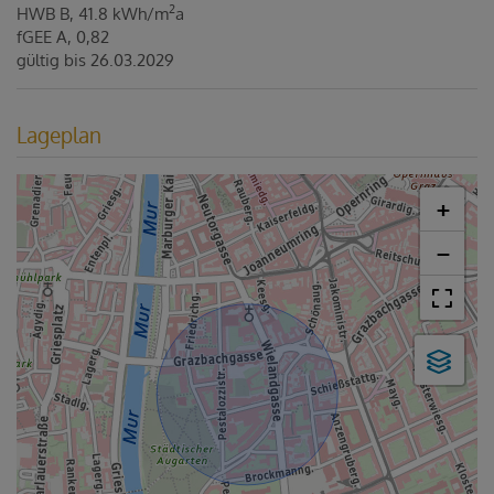
2
HWB
B, 41.8 kWh/m
a
fGEE
A, 0,82
gültig bis
26.03.2029
Lageplan
+
−