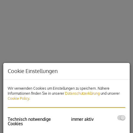
Cookie Einstellungen
Wir verwenden Cookies um Einstellungen zu speichern. Nähere
Beschreibung
Informationen finden Sie in unserer
Datenschutzerklärung
und unserer
Cookie Policy
.
Dieses kernsanierte Geschoß (Sanierung 2020) eines 11
stöckigen Wohn- und Geschäftshauses zeichnet sich durch die
Technisch notwendige
immer aktiv
tolle, zentrale Lage, die gute Verkehrsanbindung,
Cookies
sowie der modernen Ausstattung aus.