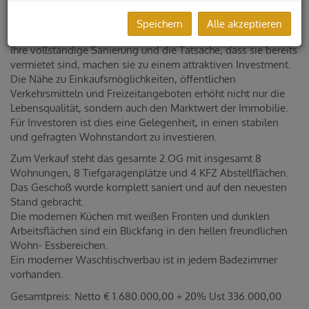
Die Wohnungen in der Schönaugasse bieten eine
hervorragende Kombination aus zentraler Lage und
Speichern
Alle akzeptieren
modernen Wohnkomfort.
Ihre vollständige Sanierung und die Tatsache, dass sie bereits
vermietet sind, machen sie zu einem attraktiven Investment.
Die Nähe zu Einkaufsmöglichkeiten, öffentlichen
Verkehrsmitteln und Freizeitangeboten erhöht nicht nur die
Lebensqualität, sondern auch den Marktwert der Immobilie.
Für Investoren ist dies eine Gelegenheit, in einen stabilen
und gefragten Wohnstandort zu investieren.
Zum Verkauf steht das gesamte 2.OG mit insgesamt 8
Wohnungen, 8 Tiefgaragenplätze und 4 KFZ Abstellflächen.
Das Geschoß wurde komplett saniert und auf den neuesten
Stand gebracht.
Die modernen Küchen mit weißen Fronten und dunklen
Arbeitsflächen sind ein Blickfang in den hellen freundlichen
Wohn- Essbereichen.
Ein moderner Waschtischverbau ist in jedem Badezimmer
vorhanden.
Gesamtpreis: Netto € 1.680.000,00 + 20% Ust 336.000,00