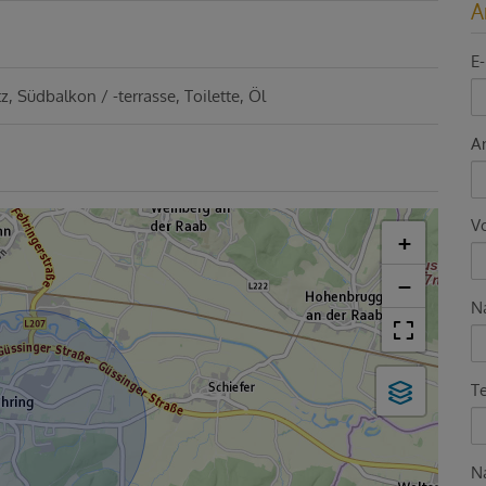
A
E-
tz
Südbalkon / -terrasse
Toilette
Öl
A
V
+
−
N
T
Na