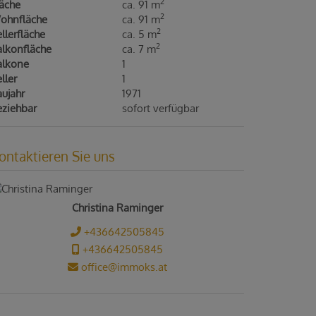
2
läche
ca. 91 m
2
ohnfläche
ca. 91 m
2
llerfläche
ca. 5 m
2
alkonfläche
ca. 7 m
alkone
1
ller
1
ujahr
1971
eziehbar
sofort verfügbar
ontaktieren Sie uns
Christina Raminger
+436642505845
+436642505845
office@immoks.at