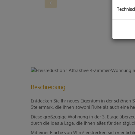
Technisc
Beschreibung
Entdecken Sie Ihr neues Eigentum in der schönen 
Steiermark, die Ihnen sowohl Ruhe als auch eine he
Diese großzügige Wohnung in der 3. Etage überzeug
durch die ideale Lage, die Ihnen alles für den täglic
Mit einer Fläche von 91 m² erstrecken sich vier lich