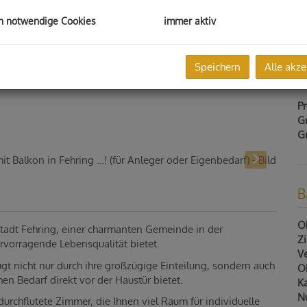
H
h notwendige Cookies
immer aktiv
R
S
U
Speichern
Alle akze
m
Pr
G
G
B
Ob
Stadt Fehring, einer charmanten Gemeinde in der
Z
rvorragende Lebensqualität bietet.
V
t nicht nur durch ihre großzügige Einteilung, sondern auch
Ob
hen Bedarf direkt vor der Haustür bietet.
Ka
N
tdurchflutete Zimmer, die Ihnen viel Raum für individuelle