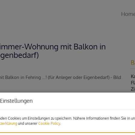
Hom
4-Zimmer-Wohnung mit Balkon in
Eigenbedarf)
B
Ka
F
Z
Einstellungen
P
den Cookies um Einstellungen zu speichern. Nähere Informationen finden Sie in un
Ka
zerklärung
und unserer
Cookie Policy
.
Be