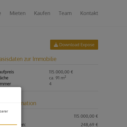
e
Mieten
Kaufen
Team
Kontakt
Download Expose
asisdaten zur Immobilie
ufpreis
115.000,00 €
2
läche
ca. 91 m
immer
4
reisinformation
serer
ufpreis:
115.000,00 €
triebskosten:
248,69 €