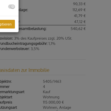
eizkosten:
90,33 €
eparaturrücklage:
112,69 €
onstiges:
41,79 €
msatzsteuer:
47,12 €
ptieren
onatliche Gesamtbelastung:
540,62 €
ovision:
3% des Kaufpreises zzgl. 20% USt.
rundbucheintragungsgebühr:
1,1%
runderwerbsteuer:
3,5%
asisdaten zur Immobilie
jektnr.
5405/1463
immer
4
ermarktungsart
Kauf
jektart
Wohnung
ufpreis
115.000,00 €
utzungsart
Wohnen
Anlage