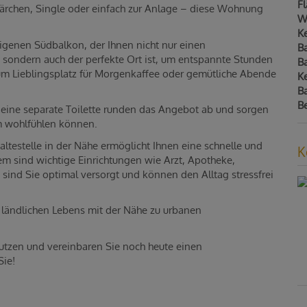
F
Pärchen, Single oder einfach zur Anlage – diese Wohnung
W
Ke
genen Südbalkon, der Ihnen nicht nur einen
B
sondern auch der perfekte Ort ist, um entspannte Stunden
B
zum Lieblingsplatz für Morgenkaffee oder gemütliche Abende
Ke
Ba
B
 eine separate Toilette runden das Angebot ab und sorgen
um wohlfühlen können.
ltestelle in der Nähe ermöglicht Ihnen eine schnelle und
K
 sind wichtige Einrichtungen wie Arzt, Apotheke,
sind Sie optimal versorgt und können den Alltag stressfrei
 ländlichen Lebens mit der Nähe zu urbanen
nutzen und vereinbaren Sie noch heute einen
Sie!