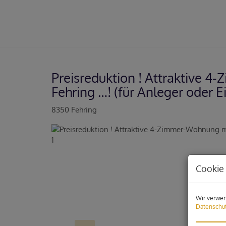
Preisreduktion ! Attraktive 
Fehring …! (für Anleger oder 
8350 Fehring
Cookie 
Wir verwen
Datenschut