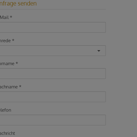
nfrage senden
Mail
nrede
orname
achname
elefon
chricht