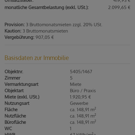
Umsatzsteuer:
419,93 €
monatliche Gesamtbelastung (exkl. USt.):
2.099,65 €
Provision:
3 Bruttomonatsmieten zzgl. 20% USt.
Kaution:
3 Bruttomonatsmieten
Vergebührung:
907,05 €
Basisdaten zur Immobilie
Objektnr.
5405/1467
Zimmer
5
Vermarktungsart
Miete
Objektart
Büro / Praxis
Miete (exkl. USt.)
1.920,95 €
Nutzungsart
Gewerbe
2
Fläche
ca. 148,91 m
2
Nutzfläche
ca. 148,91 m
2
Bürofläche
ca. 148,91 m
WC
1
2
HWB
67 kWh/m
a