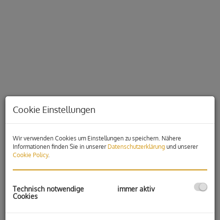
Cookie Einstellungen
Wir verwenden Cookies um Einstellungen zu speichern. Nähere
Informationen finden Sie in unserer
Datenschutzerklärung
und unserer
Beschreibung
Cookie Policy
.
Der moderne Bürokomplex ist der ideale Standort für Ihr
Technisch notwendige
immer aktiv
Unternehmen!
Cookies
Es stehen in zwei Gebäudeteilen, Büros in unterschiedlichen
Größenordnungen zur Vermietung.
Der attraktive Gewerbestandort liegt direkt am Stadtrand von