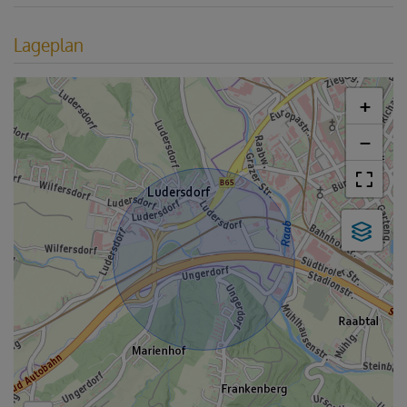
Lageplan
+
−