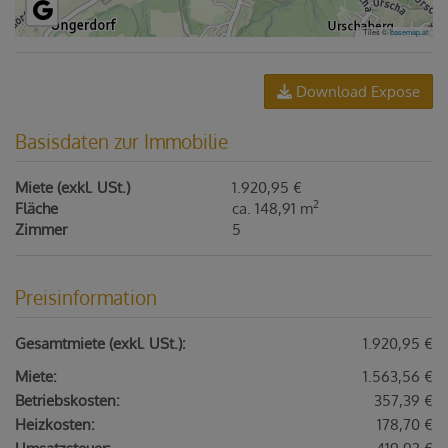
Tiles ©
basemap.at
Download Expose
Basisdaten zur Immobilie
Miete (exkl. USt.)
1.920,95 €
2
Fläche
ca. 148,91 m
Zimmer
5
Preisinformation
Gesamtmiete (exkl. USt.):
1.920,95 €
Miete:
1.563,56 €
Betriebskosten:
357,39 €
Heizkosten:
178,70 €