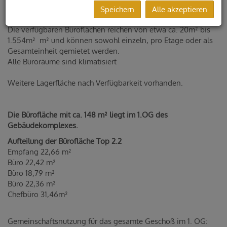
Gleisdorf.
Speichern
Alle akzeptieren
Alle Büroräume sind komplett modernisiert worden.
Die verfügbaren Büroflächen reichen von etwa ca. 20m² bis
1.554m² m² und können sowohl einzeln, pro Etage oder als
Gesamteinheit gemietet werden.
Alle Büroräume sind klimatisiert
Weitere Lagerfläche nach Verfügbarkeit vorhanden.
Die Bürofläche mit ca. 148 m² liegt im 1.OG des
Gebäudekomplexes.
Aufteilung der Bürofläche Top 2.2
Empfang 22,66 m²
Büro 22,42 m²
Büro 18,79 m²
Büro 22,36 m²
Chefbüro 31,46m²
Gemeinschaftsnutzung für das gesamte Geschoß im 1. OG: