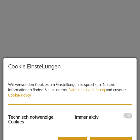
Cookie Einstellungen
Wir verwenden Cookies um Einstellungen zu speichern. Nähere
Informationen finden Sie in unserer
Datenschutzerklärung
und unserer
Cookie Policy
.
Beschreibung
Der moderne Bürokomplex ist der ideale Standort für Ihr
Technisch notwendige
immer aktiv
Unternehmen!
Cookies
Es stehen in zwei Gebäudeteilen, Büros in unterschiedlichen
Größenordnungen zur Vermietung.
Der attraktive Gewerbestandort liegt direkt am Stadtrand von