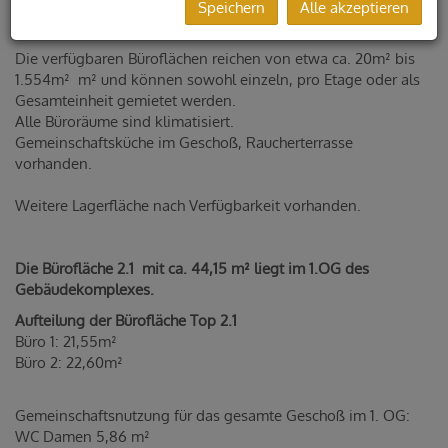
Speichern
Alle akzeptieren
Gleisdorf.
Alle Büroräume sind komplett modernisiert worden.
Die verfügbaren Büroflächen reichen von etwa ca. 20m² bis
1.554m² m² und können sowohl einzeln, pro Etage oder als
Gesamteinheit gemietet werden.
Alle Büroräume sind klimatisiert.
Gemeinschaftsküche im Geschoß, Raucherterrasse
vorhanden.
Weitere Lagerfläche nach Verfügbarkeit vorhanden.
Die Bürofläche 2.1 mit ca. 44,15 m² liegt im 1.OG des
Gebäudekomplexes.
Aufteilung der Bürofläche Top 2.1
Büro 1: 21,55m²
Büro 2: 22,60m²
Gemeinschaftsnutzung für das gesamte Geschoß im 1. OG:
WC Damen 5,86 m²