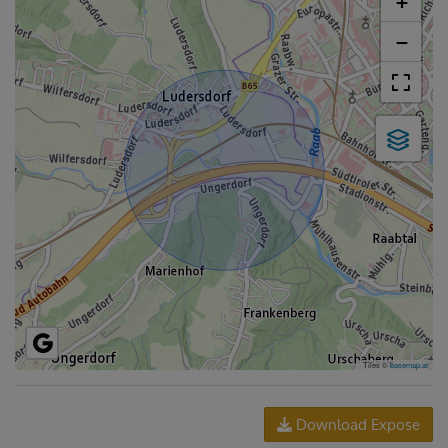
+
−
Tiles ©
basemap.at
Download Expose