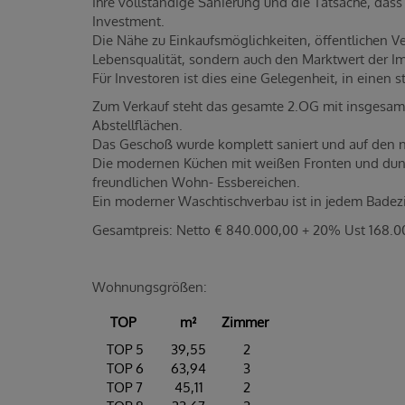
Ihre vollständige Sanierung und die Tatsache, dass 
Investment.
Die Nähe zu Einkaufsmöglichkeiten, öffentlichen Ve
Lebensqualität, sondern auch den Marktwert der I
Für Investoren ist dies eine Gelegenheit, in einen
Zum Verkauf steht das gesamte 2.OG mit insgesam
Abstellflächen.
Das Geschoß wurde komplett saniert und auf den 
Die modernen Küchen mit weißen Fronten und dunkl
freundlichen Wohn- Essbereichen.
Ein moderner Waschtischverbau ist in jedem Bad
Gesamtpreis: Netto € 840.000,00 + 20% Ust 168.
Wohnungsgrößen:
TOP
m²
Zimmer
TOP 5
39,55
2
TOP 6
63,94
3
TOP 7
45,11
2