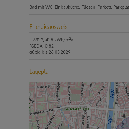
Bad mit WC
Einbauküche
Fliesen
Parkett
Parkpla
Energieausweis
2
HWB
B, 41.8 kWh/m
a
fGEE
A, 0,82
gültig bis
26.03.2029
Lageplan