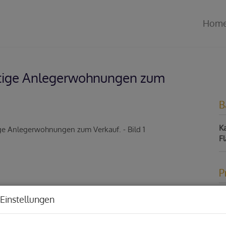
Hom
rtige Anlegerwohnungen zum
B
Ka
F
P
Ka
Einstellungen
Pr