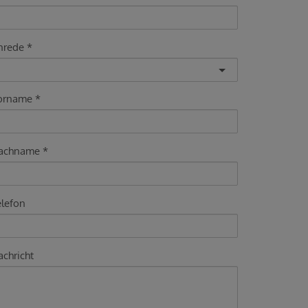
nrede
orname
achname
elefon
chricht