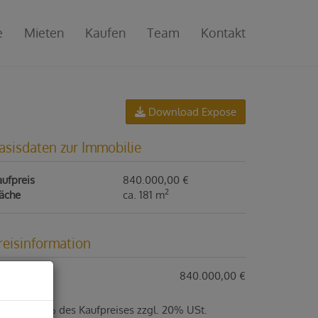
e
Mieten
Kaufen
Team
Kontakt
Download Expose
asisdaten zur Immobilie
ufpreis
840.000,00 €
2
läche
ca. 181 m
reisinformation
ufpreis:
840.000,00 €
ovision:
3% des Kaufpreises zzgl. 20% USt.