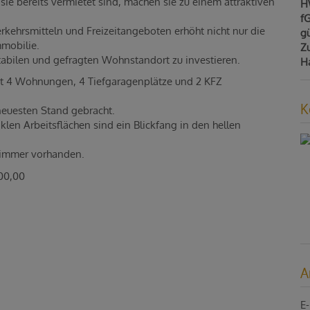
sie bereits vermietet sind, machen sie zu einem attraktiven
H
f
rkehrsmitteln und Freizeitangeboten erhöht nicht nur die
gü
mmobilie.
Z
 stabilen und gefragten Wohnstandort zu investieren.
H
t 4 Wohnungen, 4 Tiefgaragenplätze und 2 KFZ
K
neuesten Stand gebracht.
en Arbeitsflächen sind ein Blickfang in den hellen
ezimmer vorhanden.
000,00
A
E-