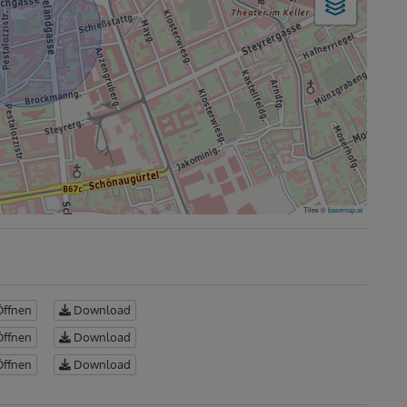
Tiles ©
basemap.at
ffnen
Download
ffnen
Download
ffnen
Download