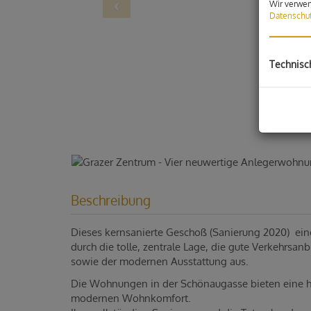
Wir verwen
Datenschut
Technisc
Beschreibung
Dieses kernsanierte Geschoß (Sanierung 2020) ein
durch die tolle, zentrale Lage, die gute Verkehrsan
sowie der modernen Ausstattung aus.
Die Wohnungen in der Schönaugasse bieten eine h
modernen Wohnkomfort.