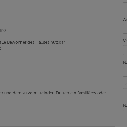
A
irk)
V
 alle Bewohner des Hauses nutzbar.
he
N
.
T
er und dem zu vermittelnden Dritten ein familiäres oder
Na