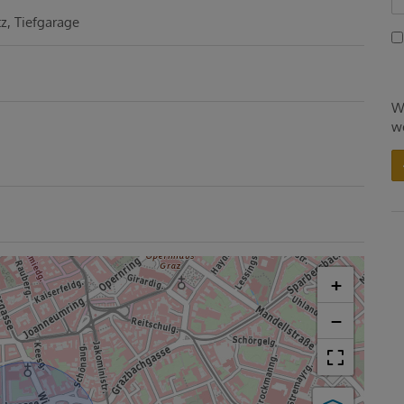
tz
Tiefgarage
W
w
+
−