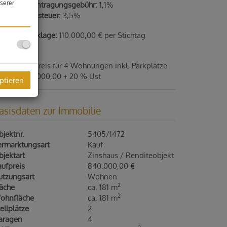
serer
rundbucheintragungsgebühr:
1,1%
runderwerbsteuer:
3,5%
eparaturrücklage:
110.000,00 € per Stichtag
.12.2024
esamtkaufpreis für 4 Wohnungen inkl. Parkplätze
etto € 840.000,00 + 20 % Ust
ptieren
asisdaten zur Immobilie
jektnr.
5405/1472
ermarktungsart
Kauf
jektart
Zinshaus / Renditeobjekt
ufpreis
840.000,00 €
utzungsart
Wohnen
2
läche
ca. 181 m
2
ohnfläche
ca. 181 m
ellplätze
2
aragen
4