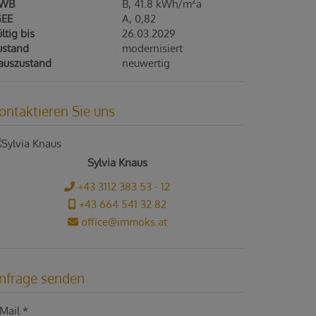
2
WB
B, 41.8 kWh/m
a
GEE
A, 0,82
ltig bis
26.03.2029
ustand
modernisiert
auszustand
neuwertig
ontaktieren Sie uns
Sylvia Knaus
+43 3112 383 53 - 12
+43 664 541 32 82
office@immoks.at
nfrage senden
Mail