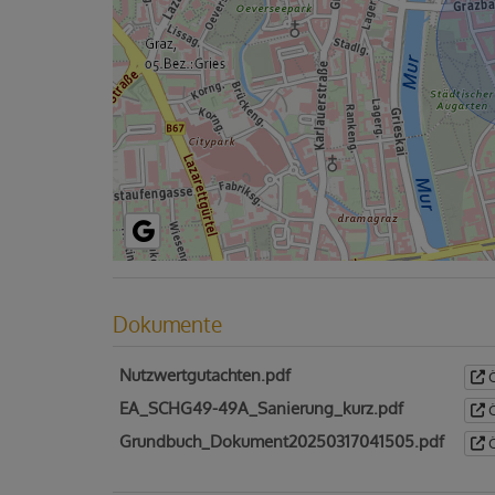
Dokumente
Nutzwertgutachten.pdf
Ö
EA_SCHG49-49A_Sanierung_kurz.pdf
Ö
Grundbuch_Dokument20250317041505.pdf
Ö