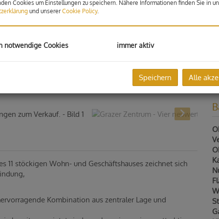
den Cookies um Einstellungen zu speichern. Nähere Informationen finden Sie in un
G
zerklärung
und unserer
Cookie Policy
.
G
R
31
h notwendige Cookies
immer aktiv
G
N
Speichern
Alle akze
B
Ob
V
Ob
Ka
es 11 stöckigen Wohn- und Geschäftshauses zeichnet sich
N
bindung,
F
W
ervorragende Kombination aus zentraler Lage und
St
G