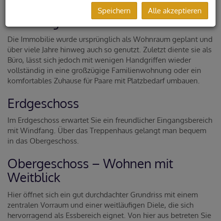
Speichern
Alle akzeptieren
Vielseitig nutzbare Wohnfläche
Die Immobilie wurde ursprünglich als Wohnraum geplant und
über viele Jahre hinweg auch so genutzt. Zuletzt diente sie als
Büro, lässt sich jedoch mit wenigen Handgriffen wieder
vollständig in eine großzügige Familienwohnung oder ein
komfortables Zuhause für Paare mit Platzbedarf umbauen.
Erdgeschoss
Im Erdgeschoss erwartet Sie ein freundlicher Eingangsbereich
mit Windfang. Über das Treppenhaus gelangt man bequem
in das Obergeschoss.
Obergeschoss – Wohnen mit
Weitblick
Hier öffnet sich ein gut durchdachter Grundriss mit einem
zentralen Vorraum und einer weitläufigen Diele, die sich
hervorragend als Essbereich eignet. Von hier aus betreten Sie