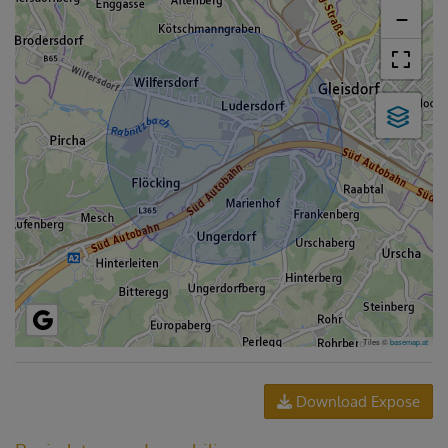
−
Tiles ©
basemap.at
Download Expose