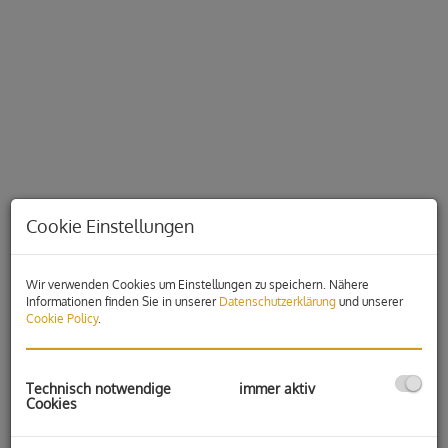
Cookie Einstellungen
Wir verwenden Cookies um Einstellungen zu speichern. Nähere
Informationen finden Sie in unserer
Datenschutzerklärung
und unserer
Beschreibung
Cookie Policy
.
Zum Verkauf steht eine außergewöhnlich großzügige
Eigentumswohnung in
verkehrsgünstiger Lage nahe
Technisch notwendige
immer aktiv
Cookies
Gleisdorf-West
. Die Wohnnutzfläche von rund
188 m²
verteilt
sich auf
zwei Ebenen
und bietet viel Platz, helle Räume sowie
mehrere zur Wohnung zugeordnete Carport-Stellplätze.