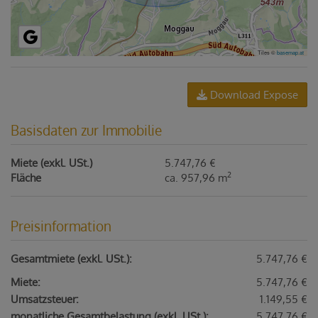
Tiles ©
basemap.at
Download Expose
Basisdaten zur Immobilie
Miete (exkl. USt.)
5.747,76 €
2
Fläche
ca. 957,96 m
Preisinformation
Gesamtmiete (exkl. USt.):
5.747,76 €
Miete:
5.747,76 €
Umsatzsteuer:
1.149,55 €
monatliche Gesamtbelastung (exkl. USt.):
5.747,76 €