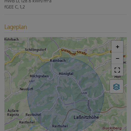
HWB
D, 128.6 kWh/m
a
fGEE
C, 1,2
Lageplan
+
−