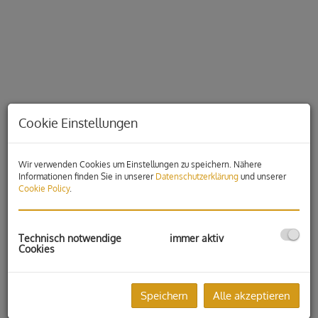
Cookie Einstellungen
Wir verwenden Cookies um Einstellungen zu speichern. Nähere
Informationen finden Sie in unserer
Datenschutzerklärung
und unserer
Cookie Policy
.
Beschreibung
Technisch notwendige
immer aktiv
Cookies
Zur Vermietung gelangt eine großzügige und vielseitig
nutzbare Gewerbehalle mit ca. ca.958 m² Nutzfläche in guter
Lage in Hönigtal bei Graz.
Speichern
Alle akzeptieren
Die Halle überzeugt durch ihre funktionale Ausstattung und