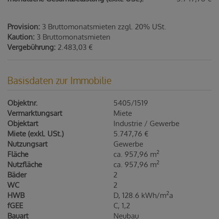
Provision:
3 Bruttomonatsmieten zzgl. 20% USt.
Kaution:
3 Bruttomonatsmieten
Vergebührung:
2.483,03 €
Basisdaten zur Immobilie
Objektnr.
5405/1519
Vermarktungsart
Miete
Objektart
Industrie / Gewerbe
Miete (exkl. USt.)
5.747,76 €
Nutzungsart
Gewerbe
2
Fläche
ca. 957,96 m
2
Nutzfläche
ca. 957,96 m
Bäder
2
WC
2
2
HWB
D, 128.6 kWh/m
a
fGEE
C, 1,2
Bauart
Neubau