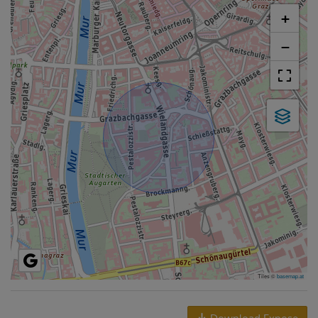
+
−
Tiles ©
basemap.at