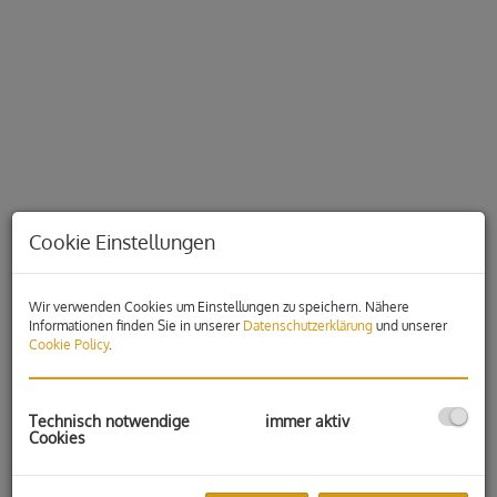
Cookie Einstellungen
Wir verwenden Cookies um Einstellungen zu speichern. Nähere
Informationen finden Sie in unserer
Datenschutzerklärung
und unserer
Cookie Policy
.
Beschreibung
Diese moderne 2-Zimmer-Wohnung überzeugt durch ihre
Technisch notwendige
immer aktiv
hervorragende zentrale Lage in der Schönaugasse sowie
Cookies
durch ihre durchdachte Raumaufteilung und hochwertige
Ausstattung. Die Wohnung befindet sich im 2. Obergeschoss
und bietet ein angenehmes Wohngefühl in urbaner