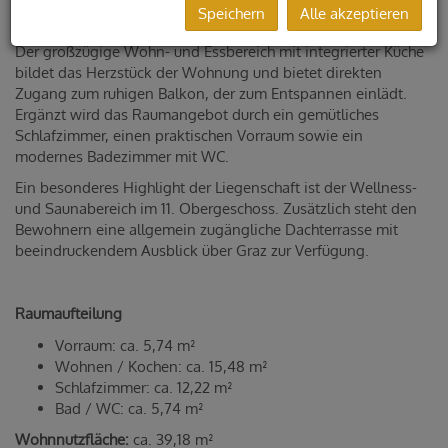
Speichern
Alle akzeptieren
Umgebung.
Der großzügige Wohn- und Essbereich mit integrierter Küche
bildet das Herzstück der Wohnung und bietet direkten
Zugang zum ruhigen Balkon, der zum Entspannen einlädt.
Ergänzt wird das Raumangebot durch ein gemütliches
Schlafzimmer, einen praktischen Vorraum sowie ein
modernes Badezimmer mit WC.
Ein besonderes Highlight der Liegenschaft ist der Wellness-
und Saunabereich im 11. Obergeschoss. Zusätzlich steht den
Bewohnern eine allgemein zugängliche Dachterrasse mit
beeindruckendem Ausblick über Graz zur Verfügung.
Raumaufteilung
Vorraum: ca. 5,74 m²
Wohnen / Kochen: ca. 15,48 m²
Schlafzimmer: ca. 12,22 m²
Bad / WC: ca. 5,74 m²
Wohnnutzfläche:
ca. 39,18 m²