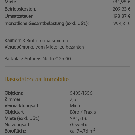
Miete:
784,98 €
Betriebskosten:
209,33 €
Umsatzsteuer:
198,87 €
monatliche Gesamtbelastung (exkl. USt.):
994,31 €
Kaution:
3 Bruttomonatsmieten
Vergebührung:
vom Mieter zu bezahlen
Parkplatz Aufpreis Netto € 25.00
Basisdaten zur Immobilie
Objektnr.
5405/1556
Zimmer
2,5
Vermarktungsart
Miete
Objektart
Büro / Praxis
Miete (exkl. USt.)
994,31 €
Nutzungsart
Gewerbe
2
Bürofläche
ca. 74,76 m