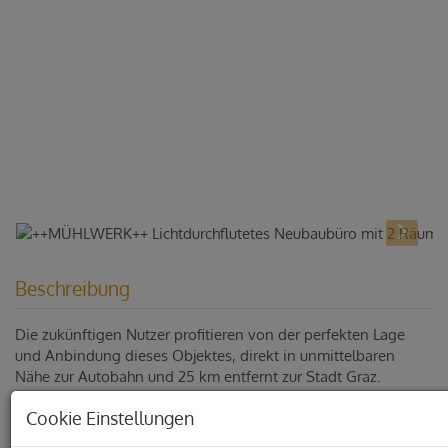
Beschreibung
Die zukünftigen Nutzer profitieren von der perfekten Lage
und Anbindung dieses Objektes, direkt in unmittelbaren
Nähe zur Autobahn und 25 km entfernt zur Stadt Graz.
Unser Center wartet mit modernen Büroräumlichkeiten über 4
Cookie Einstellungen
Geschoße mit gesamt 1.037m² Büroflächen und Lagerflächen