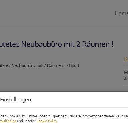
Hom
tetes Neubaubüro mit 2 Räumen !
B
Mi
Z
P
Einstellungen
Ge
den Cookies um Einstellungen zu speichern. Nähere Informationen finden Sie in un
Mi
zerklärung
und unserer
Cookie Policy
.
Be