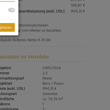
msatzsteuer:
198,87 €
natliche Gesamtbelastung (exkl. USt.):
994,31 €
ution:
3 Bruttomonatsmieten
ptieren
ergebührung:
vom Mieter zu bezahlen
rkplatz Aufpreis Netto € 25.00
asisdaten zur Immobilie
jektnr.
5405/1556
immer
2,5
ermarktungsart
Miete
jektart
Büro / Praxis
ete (exkl. USt.)
994,31 €
utzungsart
Gewerbe
2
ürofläche
ca. 74,76 m
alkone
1
bstellräume
2