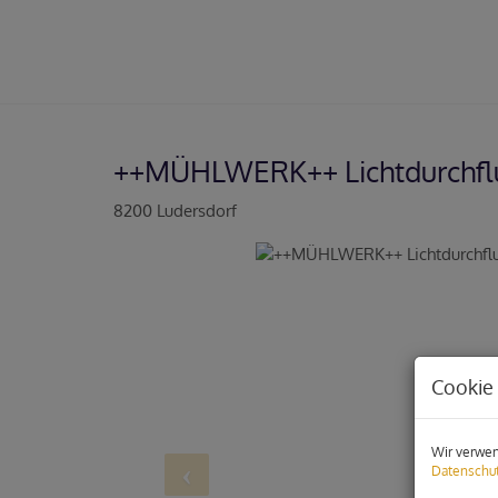
++MÜHLWERK++ Lichtdurchflu
8200 Ludersdorf
Cookie 
Wir verwen
Datenschut