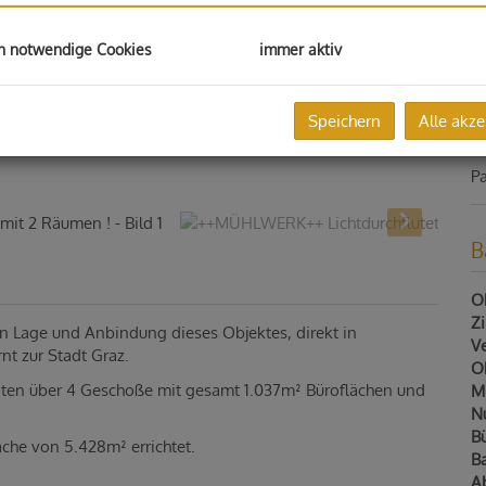
U
mo
h notwendige Cookies
immer aktiv
Ka
Speichern
Alle akze
V
Pa
B
Ob
Z
en Lage und Anbindung dieses Objektes, direkt in
V
t zur Stadt Graz.
Ob
iten über 4 Geschoße mit gesamt 1.037m² Büroflächen und
Mi
N
B
äche von 5.428m² errichtet.
B
A