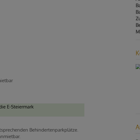
Ba
!
B
Z
B
M
K
ietbar
die E-Steiermark
A
ntsprechenden Behindertenparkplätze.
anmietbar.