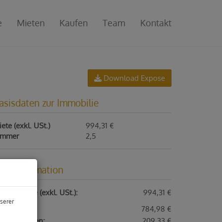
e
Mieten
Kaufen
Team
Kontakt
Download Expose
asisdaten zur Immobilie
ete (exkl. USt.)
994,31 €
immer
2,5
reisinformation
samtmiete (exkl. USt.):
994,31 €
serer
ete:
784,98 €
triebskosten:
209,33 €