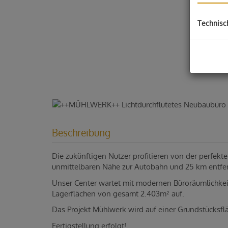
Technisc
Beschreibung
Die zukünftigen Nutzer profitieren von der perfekt
unmittelbaren Nähe zur Autobahn und 25 km entfern
Unser Center wartet mit modernen Büroräumlichke
Lagerflächen von gesamt 2.403m² auf.
Das Projekt Mühlwerk wird auf einer Grundstücksfl
Fertigstellung erfolgt!