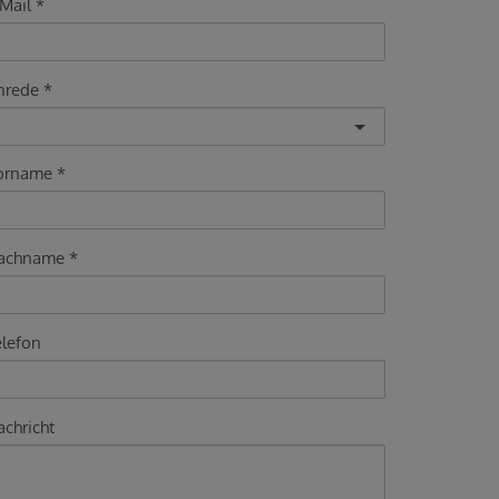
Mail
nrede
orname
achname
elefon
chricht