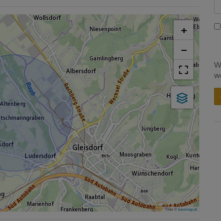
+
−
W
w
Tiles ©
basemap.at