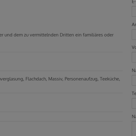
E-
A
er und dem zu vermittelnden Dritten ein familiäres oder
V
N
hverglasung
Flachdach
Massiv
Personenaufzug
Teeküche
T
Na