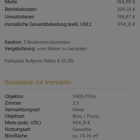
Miete:
784,98 €
Betriebskosten:
209,33 €
Umsatzsteuer:
198,87 €
monatliche Gesamtbelastung (exkl. USt.):
994,31 €
Kaution:
3 Bruttomonatsmieten
Vergebührung:
vom Mieter zu bezahlen
Parkplatz Aufpreis Netto € 25.00
Basisdaten zur Immobilie
Objektnr.
5405/1556
Zimmer
2,5
Vermarktungsart
Miete
Objektart
Büro / Praxis
Miete (exkl. USt.)
994,31 €
Nutzungsart
Gewerbe
2
Bürofläche
ca. 74,76 m