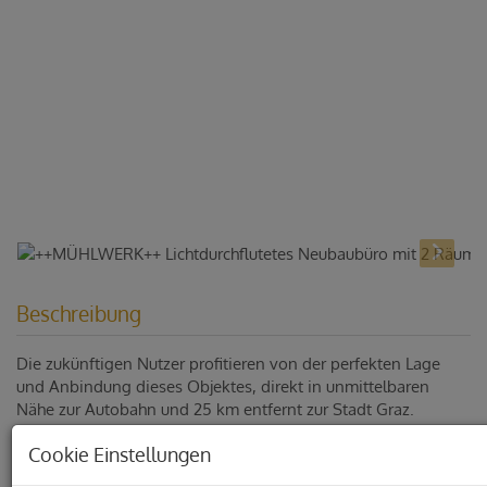
Beschreibung
Die zukünftigen Nutzer profitieren von der perfekten Lage
und Anbindung dieses Objektes, direkt in unmittelbaren
Nähe zur Autobahn und 25 km entfernt zur Stadt Graz.
Unser Center wartet mit modernen Büroräumlichkeiten über 4
Cookie Einstellungen
Geschoße mit gesamt 1.037m² Büroflächen und Lagerflächen