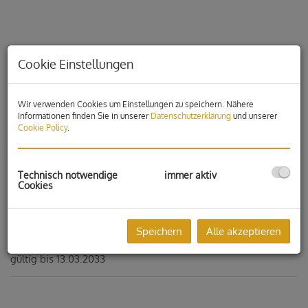
Cookie Einstellungen
Wir verwenden Cookies um Einstellungen zu speichern. Nähere
Informationen finden Sie in unserer
Datenschutzerklärung
und unserer
Cookie Policy
.
Technisch notwendige
immer aktiv
Cookies
Energieausweis
2
HWB
B, 43.2 kWh/m
a
Speichern
Alle akzeptieren
fGEE
A, 0,73
gültig bis
13.03.2033