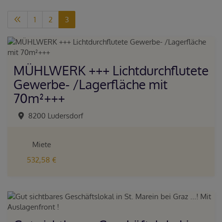
1
2
3
MÜHLWERK +++ Lichtdurchflutete
Gewerbe- /Lagerfläche mit
70m²+++
8200 Ludersdorf
Miete
532,58 €