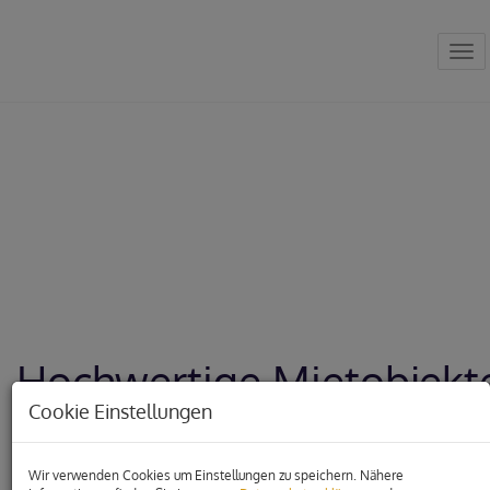
Nav
…. mieten.
kaufen. leben
Hochwertige Mietobjekt
Cookie Einstellungen
aus dem Hause Immoks
Wir machen
Immobilien in Graz und
Wir verwenden Cookies um Einstellungen zu speichern. Nähere