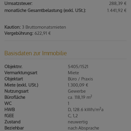
Umsatzsteuer:
288,39 €
monatliche Gesamtbelastung (exkl. USt.):
1.441,92 €
Kaution:
3 Bruttomonatsmieten
Vergebührung:
622,91 €
Basisdaten zur Immobilie
Objektnr.
5405/1521
Vermarktungsart
Miete
Objektart
Büro / Praxis
Miete (exkl. USt.)
1.300,09 €
Nutzungsart
Gewerbe
2
Bürofläche
ca. 118,19 m
WC
1
2
HWB
D, 128.6 kWh/m
a
fGEE
C, 1,2
Zustand
neuwertig
Beziehbar
nach Absprache