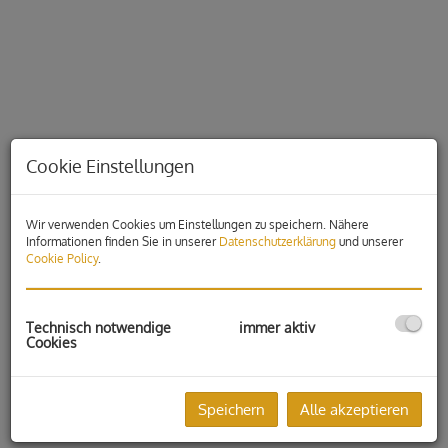
Cookie Einstellungen
Wir verwenden Cookies um Einstellungen zu speichern. Nähere
Informationen finden Sie in unserer
Datenschutzerklärung
und unserer
Cookie Policy
.
Beschreibung
Technisch notwendige
immer aktiv
Cookies
Sie suchen ein modernes Büro in einer ruhigen Umgebung
mit trotzdem guter Verkehrsanbindung nach Graz ?
Diese gepflegte Bürofläche in Hönigtal/ Lassnitzhöhe bietet
Speichern
Alle akzeptieren
ideale Voraussetzungen für produktives Arbeiten.