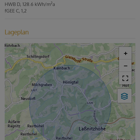
2
HWB
D, 128.6 kWh/m
a
fGEE
C, 1,2
Lageplan
+
−