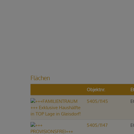
Flächen
Objektnr.
E
5405/1145
E
5405/1147
E