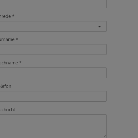
nrede
orname
achname
elefon
chricht