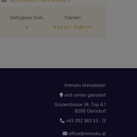
205.000,00 € - 459.000,00 €
Verfügbare Einh.
Flächen
4
43,6 m² - 91,86 m²
Zimmer
4 - 5
Immoks Immobilien
unit center gleisdorf
Grazerstrasse 34, Top 6.1
8200 Gleisdorf
+43 3112 383 53 - 12
office@immoks.at