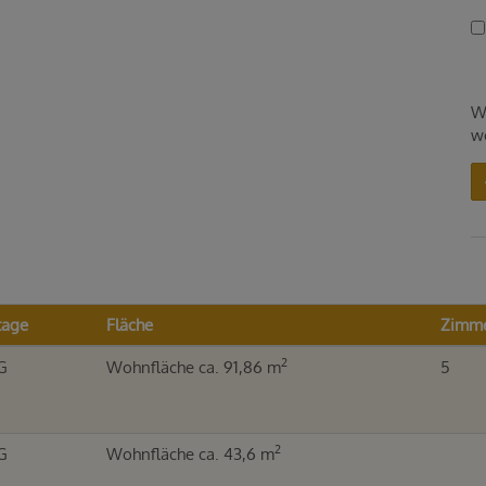
W
w
tage
Fläche
Zimm
2
G
Wohnfläche ca. 91,86 m
5
2
G
Wohnfläche ca. 43,6 m