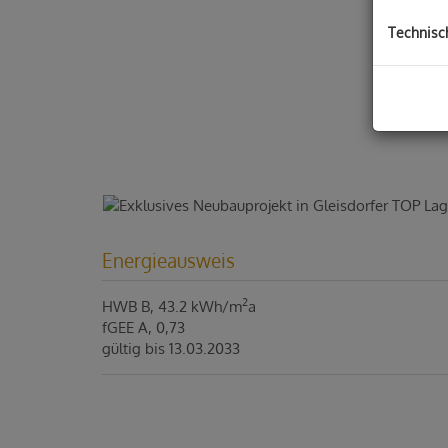
Technisc
Energieausweis
2
HWB
B, 43.2 kWh/m
a
fGEE
A, 0,73
gültig bis
13.03.2033