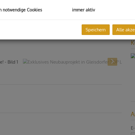
f
gü
h notwendige Cookies
immer aktiv
B
B
Speichern
Alle akze
K
A
E-