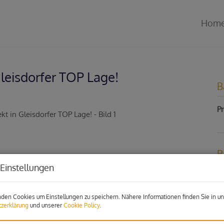
Hom
leisdorfer TOP Lage!
B
Pr
B
Einstellungen
Pr
Pr
den Cookies um Einstellungen zu speichern. Nähere Informationen finden Sie in un
zerklärung
und unserer
Cookie Policy
.
N
H