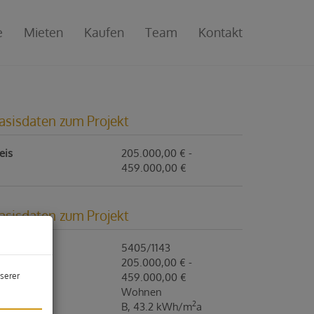
e
Mieten
Kaufen
Team
Kontakt
asisdaten zum Projekt
eis
205.000,00 € -
459.000,00 €
asisdaten zum Projekt
ojektnr.
5405/1143
eis
205.000,00 € -
459.000,00 €
serer
utzungsart
Wohnen
2
WB
B, 43.2 kWh/m
a