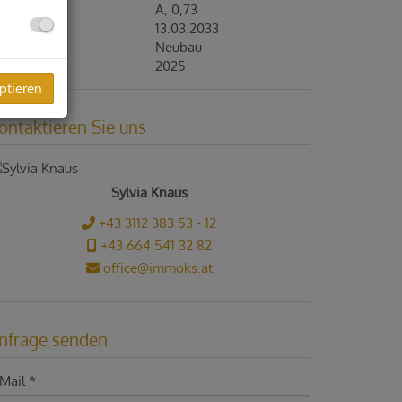
GEE
A, 0,73
ltig bis
13.03.2033
auart
Neubau
eziehbar
2025
ptieren
ontaktieren Sie uns
Sylvia Knaus
+43 3112 383 53 - 12
+43 664 541 32 82
office@immoks.at
nfrage senden
Mail