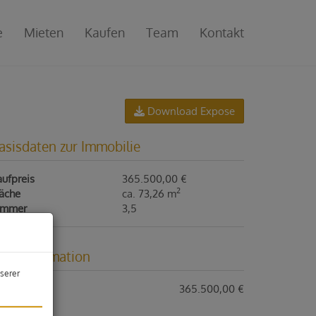
e
Mieten
Kaufen
Team
Kontakt
Download Expose
asisdaten zur Immobilie
ufpreis
365.500,00 €
2
läche
ca. 73,26 m
immer
3,5
reisinformation
serer
ufpreis:
365.500,00 €