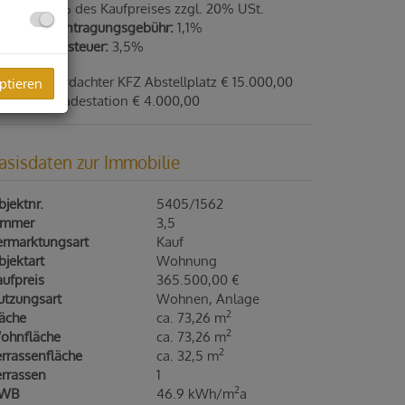
ovision:
3% des Kaufpreises zzgl. 20% USt.
rundbucheintragungsgebühr:
1,1%
runderwerbsteuer:
3,5%
fpreis überdachter KFZ Abstellplatz € 15.000,00
ptieren
fpreis E- Ladestation € 4.000,00
asisdaten zur Immobilie
jektnr.
5405/1562
immer
3,5
ermarktungsart
Kauf
jektart
Wohnung
ufpreis
365.500,00 €
utzungsart
Wohnen
Anlage
2
läche
ca. 73,26 m
2
ohnfläche
ca. 73,26 m
2
rrassenfläche
ca. 32,5 m
errassen
1
2
WB
46.9 kWh/m
a