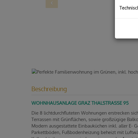
Technisc
Beschreibung
WOHNHAUSANLAGE GRAZ THALSTRASSE 95
Die 8 lichtdurchfluteten Wohnungen erstrecken sic
Terrassen mit Grünflächen, sowie großzügige Balk
Modern ausgestattete Einbauküchen inkl. aller E- G
Parkettböden, Fußbodenheizung beheizt mit Luft