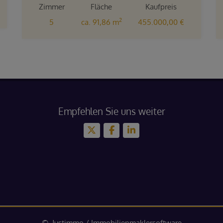
Zimmer
Fläche
Kaufpreis
2
5
ca. 91,86 m
455.000,00 €
Empfehlen Sie uns weiter
©
Justimmo
/
Immobilienmaklersoftware