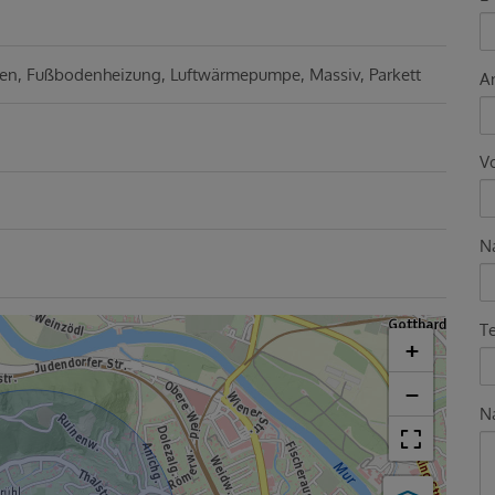
sen
Fußbodenheizung
Luftwärmepumpe
Massiv
Parkett
A
V
N
T
+
−
Na