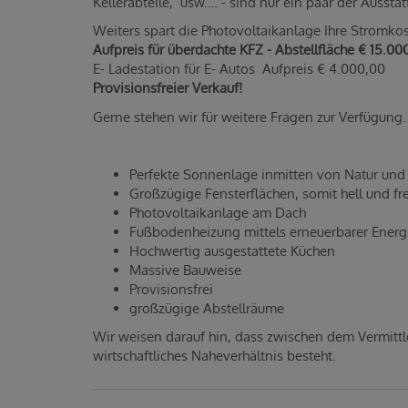
Kellerabteile, usw.… - sind nur ein paar der Auss
Weiters spart die Photovoltaikanlage Ihre Stromko
Aufpreis für überdachte KFZ - Abstellfläche € 15.00
E- Ladestation für E- Autos Aufpreis € 4.000,00
Provisionsfreier Verkauf!
Gerne stehen wir für weitere Fragen zur Verfügung.
Perfekte Sonnenlage inmitten von Natur und
Großzügige Fensterflächen, somit hell und fr
Photovoltaikanlage am Dach
Fußbodenheizung mittels erneuerbarer Ener
Hochwertig ausgestattete Küchen
Massive Bauweise
Provisionsfrei
großzügige Abstellräume
Wir weisen darauf hin, dass zwischen dem Vermittl
wirtschaftliches Naheverhältnis besteht.