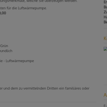
tattungsmerkmale, welche Sie überzeugen werden.
E
B
sten für die Luftwärmepumpe.
Z
0,00
H
B
K
 Grün
eundlich
gie - Luftwärmepumpe
er und dem zu vermittelnden Dritten ein familiäres oder
A
E-