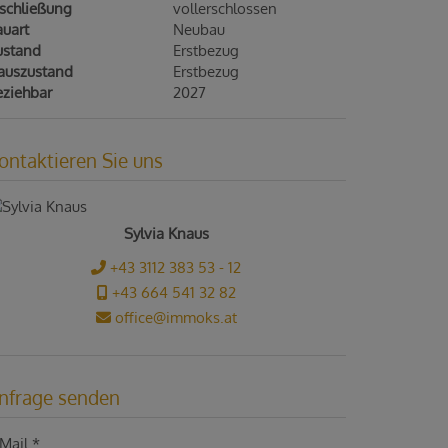
rschließung
vollerschlossen
auart
Neubau
ustand
Erstbezug
auszustand
Erstbezug
eziehbar
2027
ontaktieren Sie uns
Sylvia Knaus
+43 3112 383 53 - 12
+43 664 541 32 82
office@immoks.at
nfrage senden
Mail