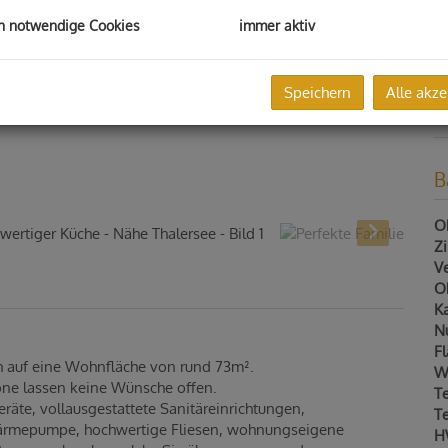
Pr
h notwendige Cookies
immer aktiv
G
G
Au
Speichern
Alle akze
Au
B
Ob
Z
V
Ob
Ka
N
F
h auf eine Wohnfläche von rund 73m².
W
one lassen keine Wünsche offen.
Te
eräte, vollausgestattete Sanitäreinrichtungen,
T
wärmepumpe, hochwertige Fliesen, wohnungseigene
H