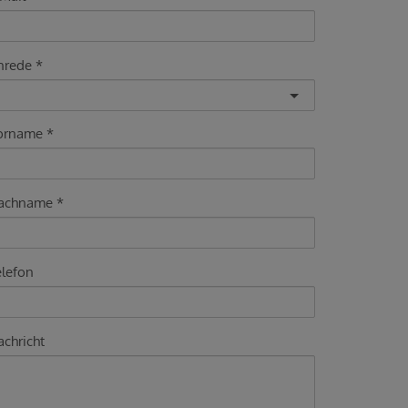
nrede
orname
achname
elefon
chricht