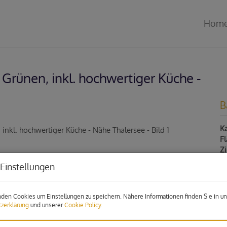
Hom
Grünen, inkl. hochwertiger Küche -
B
Ka
F
Z
Einstellungen
P
den Cookies um Einstellungen zu speichern. Nähere Informationen finden Sie in un
zerklärung
und unserer
Cookie Policy
.
Ka