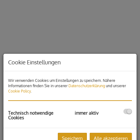
Cookie Einstellungen
Wir verwenden Cookies um Einstellungen zu speichern. Nähere
Informationen finden Sie in unserer
Datenschutzerklärung
und unserer
Cookie Policy
.
Beschreibung
Technisch notwendige
immer aktiv
Der moderne Bürokomplex ist der ideale Standort für Ihr
Cookies
Unternehmen!
Es stehen in zwei Gebäudeteilen, Büros in unterschiedlichen
Größenordnungen zur Vermietung.
Speichern
Alle akzeptieren
Der attraktive Gewerbestandort liegt direkt am Stadtrand von