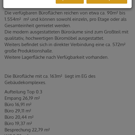
Gleisdorf.
Die verfügbaren Büroflächen reichen von etwa ca. 90m² bis
1.554m² m² und können sowohl einzeln, pro Etage oder als
Gesamteinheit gemietet werden.
Die modern ausgestatteten Büroräume sind zum Großteil mit
qualitativ, hochwertigen Büromöbel ausgestattet.
Weiters befindet sich in direkter Verbindung eine ca. 572m²
große Produktionshalle.
Weitere Lagerfläche nach Verfügbarkeit vorhanden.
Die Bürofläche mit ca. 163m² liegt im EG des
Gebäudekomplexes.
Aufteilung Top 0.3
Empang 26,19 m²
Büro 16,91 m²
Büro 29,11 m²
Büro 20,44 m²
Büro 19,37 m²
Besprechung 22,79 m²