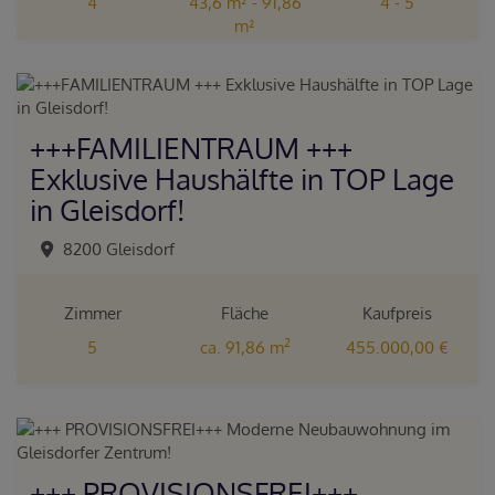
4
43,6 m² - 91,86
4 - 5
m²
+++FAMILIENTRAUM +++
Exklusive Haushälfte in TOP Lage
in Gleisdorf!
8200 Gleisdorf
Zimmer
Fläche
Kaufpreis
2
5
ca. 91,86 m
455.000,00 €
+++ PROVISIONSFREI+++