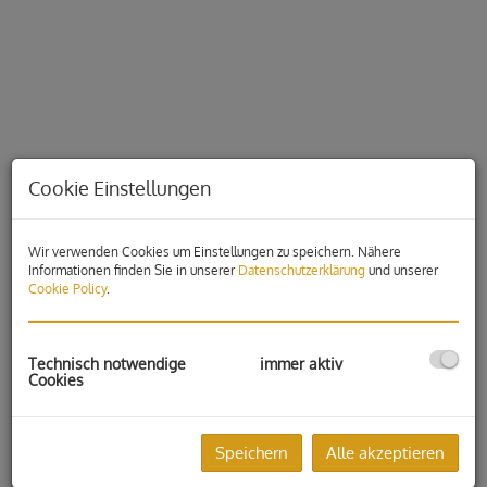
Cookie Einstellungen
Wir verwenden Cookies um Einstellungen zu speichern. Nähere
Informationen finden Sie in unserer
Datenschutzerklärung
und unserer
Cookie Policy
.
Beschreibung
Technisch notwendige
immer aktiv
Cookies
Neubauprojekt Feldgasse!
Nahe vom Zentrum von Gleisdorf wurden 6 Reihenhäuser mit
ca. 92 m² und 14 Eigentumswohnungen ab 42 m² bis ca. 90
Speichern
Alle akzeptieren
m² fertiggestellt!
Terrassen mit Grünflächen, sowie großzügige Balkone lassen