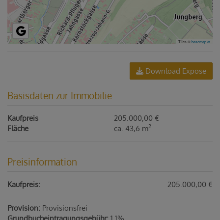
Tiles ©
basemap.at
Download Expose
Basisdaten zur Immobilie
Kaufpreis
205.000,00 €
2
Fläche
ca. 43,6 m
Preisinformation
Kaufpreis:
205.000,00 €
Provision:
Provisionsfrei
Grundbucheintragungsgebühr:
1,1%