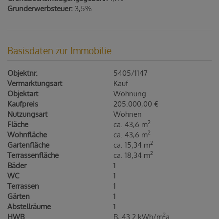
Grunderwerbsteuer:
3,5%
Basisdaten zur Immobilie
Objektnr.
5405/1147
Vermarktungsart
Kauf
Objektart
Wohnung
Kaufpreis
205.000,00 €
Nutzungsart
Wohnen
2
Fläche
ca. 43,6 m
2
Wohnfläche
ca. 43,6 m
2
Gartenfläche
ca. 15,34 m
2
Terrassenfläche
ca. 18,34 m
Bäder
1
WC
1
Terrassen
1
Gärten
1
Abstellräume
1
2
HWB
B, 43.2 kWh/m
a