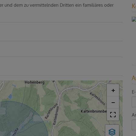
er und dem zu vermittelnden Dritten ein familiäres oder
K
A
+
E-
−
A