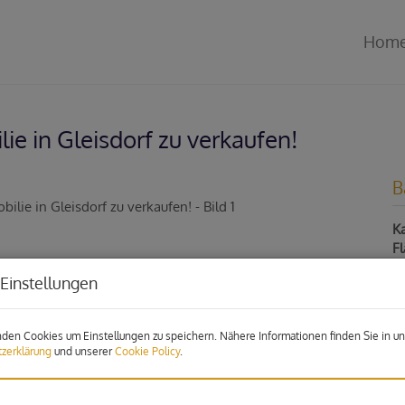
Hom
e in Gleisdorf zu verkaufen!
B
Ka
F
Einstellungen
P
den Cookies um Einstellungen zu speichern. Nähere Informationen finden Sie in un
Ka
zerklärung
und unserer
Cookie Policy
.
e