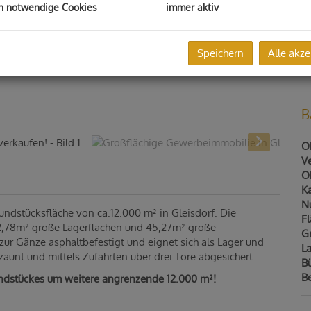
h notwendige Cookies
immer aktiv
Pr
G
G
Speichern
Alle akze
K
B
Ob
V
Ob
Ka
N
undstücksfläche von ca.12.000 m² in Gleisdorf. Die
F
82,78m² große Lagerflächen und 45,27m² große
G
 zur Gänze asphaltbefestigt und eignet sich als Lager und
La
zäunt und mittels Zufahrten über drei Tore abgesichert.
B
B
rundstückes um weitere angrenzende 12.000 m²!