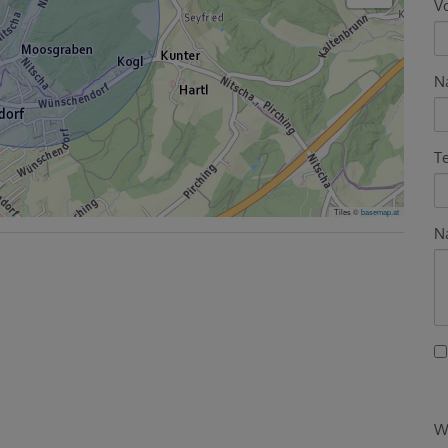
V
N
T
Tiles ©
basemap.at
Na
W