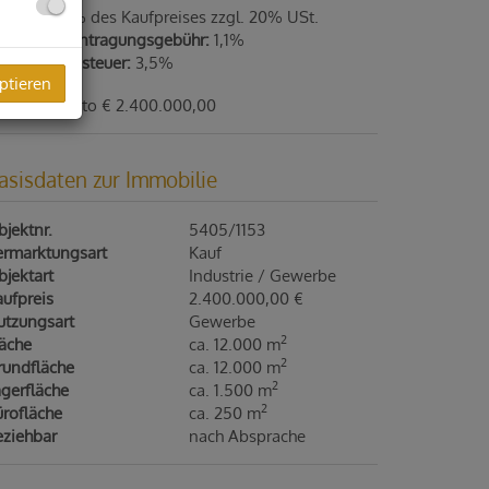
ovision:
3% des Kaufpreises zzgl. 20% USt.
rundbucheintragungsgebühr:
1,1%
runderwerbsteuer:
3,5%
ptieren
aufpreis netto € 2.400.000,00
asisdaten zur Immobilie
jektnr.
5405/1153
ermarktungsart
Kauf
jektart
Industrie / Gewerbe
ufpreis
2.400.000,00 €
utzungsart
Gewerbe
2
läche
ca. 12.000 m
2
rundfläche
ca. 12.000 m
2
gerfläche
ca. 1.500 m
2
ürofläche
ca. 250 m
eziehbar
nach Absprache