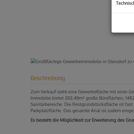
Technisc
Beschreibung
Zum Verkauf steht eine Gewerbefläche mit einer Gr
Immobilie bietet 202,48m² große Büroflächen, 14
Sanitärbereiche. Die Restgrundstücksfläche ist fast
Parkplatzfläche. Das gesamte Arial ist zudem einge
Es besteht die Möglichkeit zur Erweiterung des G