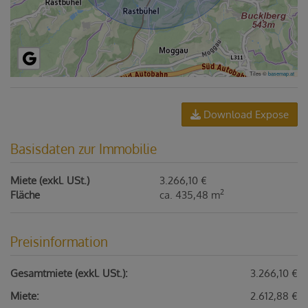
Tiles ©
basemap.at
Download Expose
Basisdaten zur Immobilie
Miete (exkl. USt.)
3.266,10 €
2
Fläche
ca. 435,48 m
Preisinformation
Gesamtmiete (exkl. USt.):
3.266,10 €
Miete:
2.612,88 €