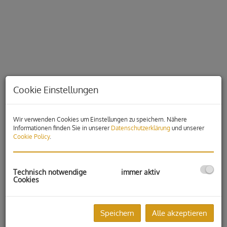
Cookie Einstellungen
Wir verwenden Cookies um Einstellungen zu speichern. Nähere
Informationen finden Sie in unserer
Datenschutzerklärung
und unserer
Cookie Policy
.
Beschreibung
Technisch notwendige
immer aktiv
Cookies
Der großzügige Gewerbestandort ist der ideale Standort für
Ihr Unternehmen!
Es stehen verschiedene Lagerflächen mit LKW -Rampen ,
Speichern
Alle akzeptieren
Büros in unterschiedlichen Größen zur Vermietung.