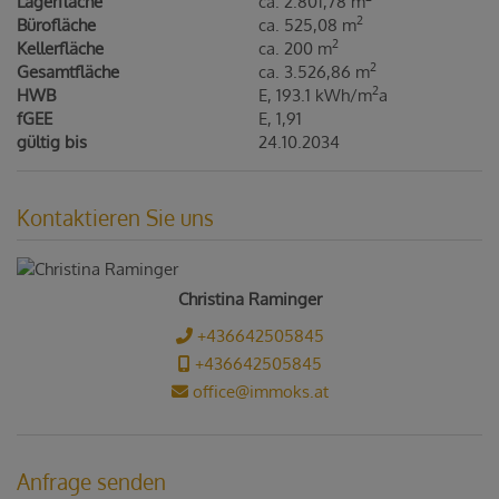
Lagerfläche
ca. 2.801,78 m
2
Bürofläche
ca. 525,08 m
2
Kellerfläche
ca. 200 m
2
Gesamtfläche
ca. 3.526,86 m
2
HWB
E, 193.1 kWh/m
a
fGEE
E, 1,91
gültig bis
24.10.2034
Kontaktieren Sie uns
Christina Raminger
+436642505845
+436642505845
office@immoks.at
Anfrage senden