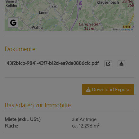
Tiles ©
basemap.at
Dokumente
43f2b1cb-9841-43f7-b12d-ea9da0886cfc.pdf
Download Expose
Basisdaten zur Immobilie
Miete (exkl. USt.)
auf Anfrage
2
Fläche
ca. 12.296 m