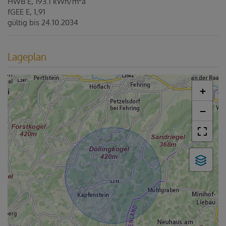
HWB
E, 193.1 kWh/m
a
fGEE
E, 1,91
gültig bis
24.10.2034
Lageplan
+
−