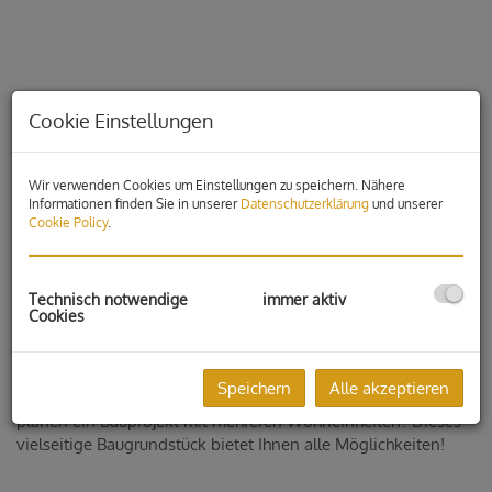
Cookie Einstellungen
Wir verwenden Cookies um Einstellungen zu speichern. Nähere
Informationen finden Sie in unserer
Datenschutzerklärung
und unserer
Cookie Policy
.
Technisch notwendige
immer aktiv
Cookies
Beschreibung
Speichern
Alle akzeptieren
Sie träumen vom Eigenheim mit großzügigem Garten? Oder
planen ein Bauprojekt mit mehreren Wohneinheiten? Dieses
vielseitige Baugrundstück bietet Ihnen alle Möglichkeiten!